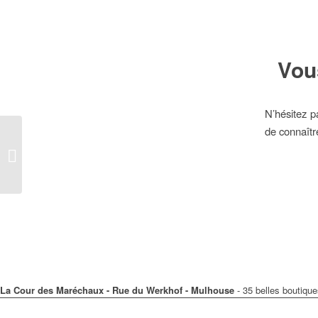
Vou
N’hésitez p
de connaîtr
Julien d’Orcel devenez
VIP
La Cour des Maréchaux - Rue du Werkhof - Mulhouse
- 35 belles boutique