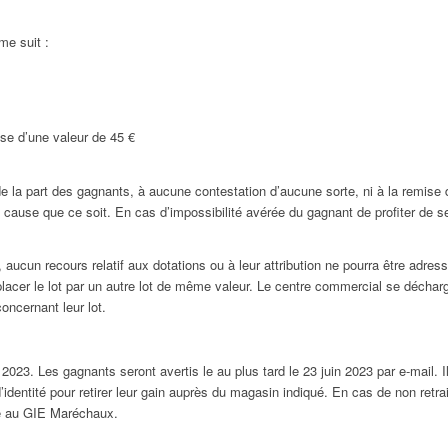
me suit :
se d’une valeur de 45 €
de la part des gagnants, à aucune contestation d’aucune sorte, ni à la remise d
use que ce soit. En cas d’impossibilité avérée du gagnant de profiter de ses
n recours relatif aux dotations ou à leur attribution ne pourra être adressé
placer le lot par un autre lot de même valeur. Le centre commercial se décharg
oncernant leur lot.
n 2023. Les gagnants seront avertis le au plus tard le 23 juin 2023 par e-mail. 
’identité pour retirer leur gain auprès du magasin indiqué. En cas de non retrai
se au GIE Maréchaux.