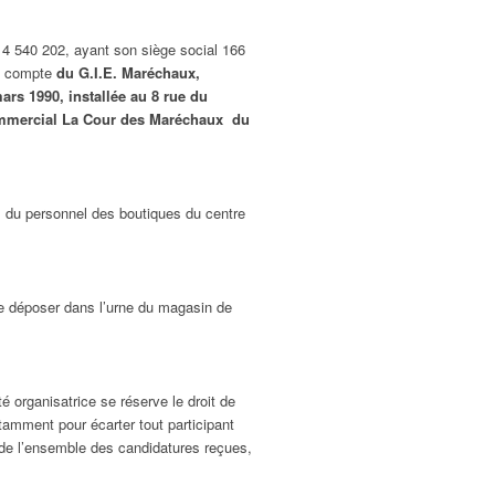
4 540 202, ayant son siège social 166
le compte
du G.I.E. Maréchaux,
s 1990, installée au 8 rue du
ommercial La Cour des Maréchaux du
s du personnel des boutiques du centre
 le déposer dans l’urne du magasin de
 organisatrice se réserve le droit de
tamment pour écarter tout participant
 de l’ensemble des candidatures reçues,