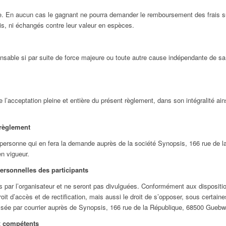
uite. En aucun cas le gagnant ne pourra demander le remboursement des frais s
ris, ni échangés contre leur valeur en espèces.
onsable si par suite de force majeure ou toute autre cause indépendante de sa 
e l’acceptation pleine et entière du présent règlement, dans son intégralité ai
 règlement
 personne qui en fera la demande auprès de la société Synopsis, 166 rue de l
n vigueur.
personnelles des participants
 par l’organisateur et ne seront pas divulguées. Conformément aux dispositio
it d’accès et de rectification, mais aussi le droit de s’opposer, sous certaines
sée par courrier auprès de Synopsis, 166 rue de la République, 68500 Guebwil
ux compétents