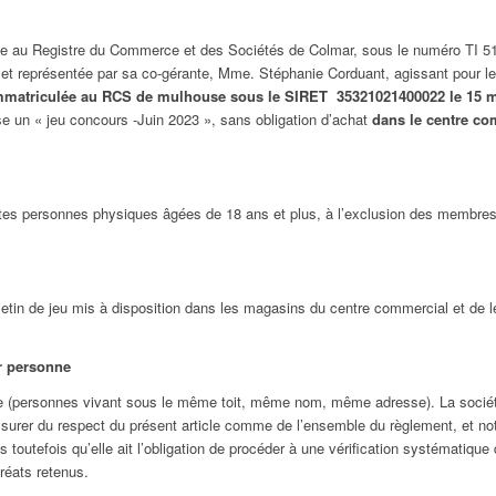
e au Registre du Commerce et des Sociétés de Colmar, sous le numéro TI 51
, et représentée par sa co-gérante, Mme. Stéphanie Corduant, agissant pour 
matriculée au RCS de mulhouse sous le SIRET 35321021400022 le 15 mar
se un « jeu concours -Juin 2023 », sans obligation d’achat
dans le centre c
toutes personnes physiques âgées de 18 ans et plus, à l’exclusion des membre
 bulletin de jeu mis à disposition dans les magasins du centre commercial et de
ar personne
lle (personnes vivant sous le même toit, même nom, même adresse). La société
’assurer du respect du présent article comme de l’ensemble du règlement, et no
outefois qu’elle ait l’obligation de procéder à une vérification systématique
uréats retenus.