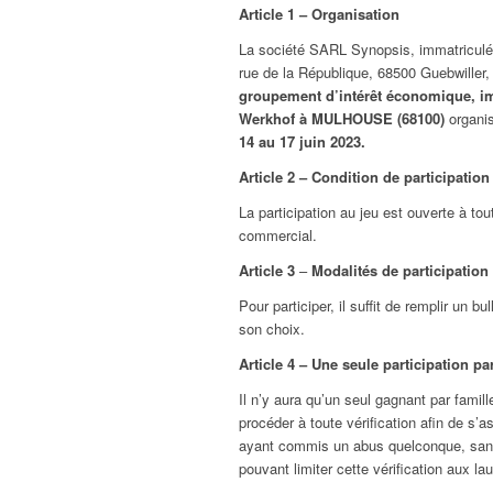
Article 1 – Organisation
La société SARL Synopsis, immatriculé
rue de la République, 68500 Guebwiller
groupement d’intérêt économique, im
Werkhof à MULHOUSE (68100)
organi
14 au 17 juin 2023.
Article 2 – Condition de participation
La participation au jeu est ouverte à 
commercial.
Article 3
–
Modalités de participation
Pour participer, il suffit de remplir un
son choix.
Article 4 – Une seule participation p
Il n’y aura qu’un seul gagnant par fami
procéder à toute vérification afin de s
ayant commis un abus quelconque, sans t
pouvant limiter cette vérification aux la